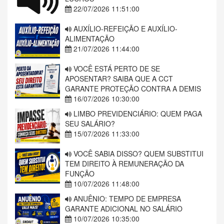
reajustes com ganhos acima da variação do INPC;
22/07/2026 11:51:00
10,3% conseguiram resultados em percentuais
AUXÍLIO-REFEIÇÃO E AUXÍLIO-
iguais ao índice inflacionário; e apenas 3,4% não
ALIMENTAÇÃO
21/07/2026 11:44:00
alcançaram a recomposição das perdas no
período.
VOCÊ ESTÁ PERTO DE SE
APOSENTAR? SAIBA QUE A CCT
“O quadro mantém-se estável em relação à
GARANTE PROTEÇÃO CONTRA A DEMIS
distribuição dos resultados por setor econômico,
16/07/2026 10:30:00
com aumentos reais em 88,4% dos reajustes da
LIMBO PREVIDENCIÁRIO: QUEM PAGA
SEU SALÁRIO?
indústria, em 86,6% nas negociações dos serviços
15/07/2026 11:33:00
e 78,2% nas do comércio”, diz o Boletim do
DIEESE.
VOCÊ SABIA DISSO? QUEM SUBSTITUI
TEM DIREITO À REMUNERAÇÃO DA
Para as categorias com data-base em outubro, o
FUNÇÃO
10/07/2026 11:48:00
valor de referência da inflação será de 4,09%, que
ANUÊNIO: TEMPO DE EMPRESA
corresponde à variação do INPC nos 12 meses
GARANTE ADICIONAL NO SALÁRIO
encerrados em setembro último.
10/07/2026 10:35:00