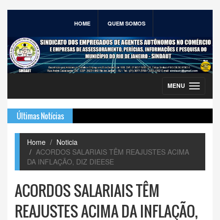
HOME
QUEM SOMOS
MENU
Toggle
navigation
Últimas Notícias
Home
Noticia
ACORDOS SALARIAIS TÊM REAJUSTES ACIMA
DA INFLAÇÃO, DIZ DIEESE
ACORDOS SALARIAIS TÊM
REAJUSTES ACIMA DA INFLAÇÃO,