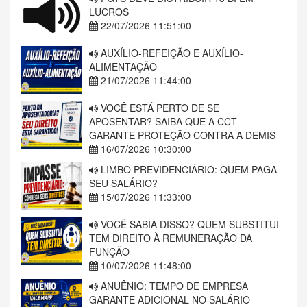
para os trabalhadores e lembrou que o governo
LUCROS
desbloqueou, no início do ano, cerca de 12 bilhões de
22/07/2026 11:51:00
contas do Fundo.
AUXÍLIO-REFEIÇÃO E AUXÍLIO-
“Ao ser demitida, a pessoa não pode sacar o saldo do
ALIMENTAÇÃO
seu FGTS — e demissões acontecem todos os dias.
21/07/2026 11:44:00
Já temos 13 milhões de trabalhadores com valores
bloqueados, que somam R$ 6,5 bilhões. O saque-
VOCÊ ESTÁ PERTO DE SE
aniversário enfraquece o Fundo tanto como reserva do
APOSENTAR? SAIBA QUE A CCT
trabalhador quanto como instrumento de investimento
GARANTE PROTEÇÃO CONTRA A DEMIS
em infraestrutura, habitação e saneamento”, afirmou o
16/07/2026 10:30:00
ministro.
LIMBO PREVIDENCIÁRIO: QUEM PAGA
Luiz Marinho, ministro do Trabalho e Emprego
SEU SALÁRIO?
Ao optar pela modalidade saque-aniversário, o
15/07/2026 11:33:00
trabalhador abre mão do direito de sacar o saldo
integral em caso de demissão sem justa causa,
VOCÊ SABIA DISSO? QUEM SUBSTITUI
mantendo apenas o direito à multa rescisória de 40%.
TEM DIREITO À REMUNERAÇÃO DA
FUNÇÃO
MODALIDADE
— Entre 2020 e 2025, as operações
10/07/2026 11:48:00
de alienação do FGTS somaram R$ 236 bilhões.
Atualmente, o Fundo conta com 42 milhões de
ANUÊNIO: TEMPO DE EMPRESA
trabalhadores ativos, dos quais 21,5 milhões (51%)
GARANTE ADICIONAL NO SALÁRIO
aderiram à modalidade saque-aniversário. Desses,