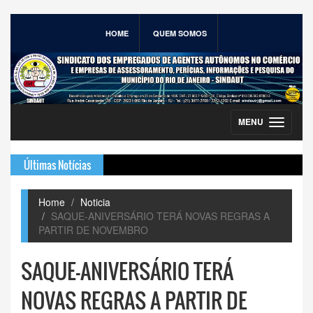
HOME
QUEM SOMOS
MENU
Toggle
navigation
Últimas Notícias
Home
Noticia
SAQUE-ANIVERSÁRIO TERÁ NOVAS REGRAS A
PARTIR DE NOVEMBRO
SAQUE-ANIVERSÁRIO TERÁ
NOVAS REGRAS A PARTIR DE