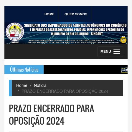
HOME
QUEM SOMOS
MENU
Toggle
navigation
Últimas Notícias
BE
Home
Noticia
PRAZO ENCERRADO PARA OPOSIÇÃO 2024
PRAZO ENCERRADO PARA
OPOSIÇÃO 2024