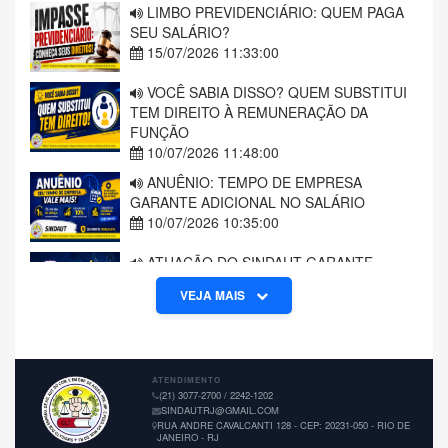
LIMBO PREVIDENCIÁRIO: QUEM PAGA
SEU SALÁRIO?
15/07/2026 11:33:00
VOCÊ SABIA DISSO? QUEM SUBSTITUI
TEM DIREITO À REMUNERAÇÃO DA
FUNÇÃO
10/07/2026 11:48:00
ANUÊNIO: TEMPO DE EMPRESA
GARANTE ADICIONAL NO SALÁRIO
10/07/2026 10:35:00
ATUAÇÃO DO SINDAUT GARANTE
MANUTENÇÃO DE PLANO DE SAÚDE A
VEJA MAIS
TRABALHADORA AFASTADA
09/07/2026 14:48:00
ATENDIMENTO
(21) 3077-2700 / 2242-1202
SINDAUTRJ@GMAIL.COM
RUA ANDRE CAVALCANTI 128 - CEP: 20231-050 - RIO DE
JANEIRO - RJ